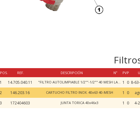
Filtr
POS.
REF.
DESCRIPCIÓN
Nº
PVP
U
1
14.705.040.11
"FILTRO AUTOLIMPIABLE 1/2""-1/2"" 40 MESH LATON C/VALVULA DE 1/2"""
1
0
2
146.203.16
CARTUCHO FILTRO INOX. 40x63 40-MESH
1
0
ag
3
172404603
JUNTA TORICA 40x46x3
1
0
4-