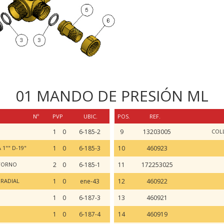
01 MANDO DE PRESIÓN ML
Nº
PVP
UBIC.
POS.
REF.
1
0
6-185-2
9
13203005
COLL
1"" D-19"
1
0
6-185-3
10
460923
ETORNO
2
0
6-185-1
11
172253025
 RADIAL
1
0
ene-43
12
460922
1
0
6-187-3
13
460921
1
0
6-187-4
14
460919