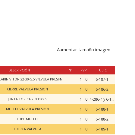
Aumentar tamaño imagen
DESCRIPCIÓN
Nº
PVP
UBIC.
ARIN VITON 22-30-5.5 V?LVULA PRESI?N
1
0
6-187-1
CIERRE VALVULA PRESION
1
0
6-186-2
JUNTA TORICA 25X30X2.5
1
0
4-286-4 y 6-187-1
MUELLE VALVULA PRESION
1
0
6-188-1
TOPE MUELLE
1
0
6-188-2
TUERCA VALVULA
1
0
6-189-1