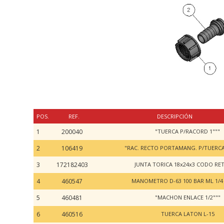
POS.
REF.
DESCRIPCIÓN
1
200040
"TUERCA P/RACORD 1"""
2
106419
"RAC. RECTO PORTAMANG. P/TUERCA 
3
172182403
JUNTA TORICA 18x24x3 CODO R
4
460547
MANOMETRO D-63 100 BAR ML 1/4
5
460481
"MACHON ENLACE 1/2"""
6
460516
TUERCA LATON L-15