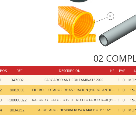
02 COMP
POS.
REF.
DESCRIPCIÓN
Nº
PVP
U
1
347002
CARGADOR ANTICONTAMINATE 2009
1
0
MON
2
8062003
FILTRO FLOTADOR DE ASPIRACION (HIDRO. ANTICONT.)
1
0
19-
3
R00000022
RACORD GIRATORIO P/FILTRO FLOTADOR D-40 (HIDRO. ANTICONT.)
1
0
19-
4
8034352
"ACOPLADOR HEMBRA ROSCA MACHO 1"" 1/2"
1
0
MON