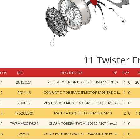
11 Twister 
POS.
REF.
DESCRIPCIÓN
Nº
PVP
U
1
291202.1
REJILLA EXTERIOR D-820 SIN TRATAMIENTO
1
0
20
2
291116
CONJUNTO TOBERA/DEFLECTOR MONTADO INOX D-820
1
0
3
290002
VENTILADOR ML D-820 COMPLETO (TIEMPOS Y COSTES)
1
0
4
475208301
MANETA BAQUELITA HEMBRA M-10
2
0
14
5
TWEM4S02D820
CHAPA TOBERA TWEM4SD820-MXT (Inox.)
1
0
6
29507
CONO EXTERIOR V820.3C-TW820RD (INYECTADO)
1
0