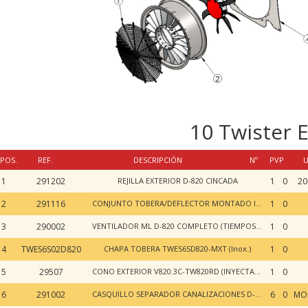
10 Twister 
POS.
REF.
DESCRIPCIÓN
Nº
PVP
U
1
291202
REJILLA EXTERIOR D-820 CINCADA
1
0
20
2
291116
CONJUNTO TOBERA/DEFLECTOR MONTADO INOX D-820
1
0
3
290002
VENTILADOR ML D-820 COMPLETO (TIEMPOS Y COSTES)
1
0
4
TWES6S02D820
CHAPA TOBERA TWES6SD820-MXT (Inox.)
1
0
5
29507
CONO EXTERIOR V820.3C-TW820RD (INYECTADO)
1
0
6
291002
CASQUILLO SEPARADOR CANALIZACIONES D-15x1.5 L-80 INOX
6
0
MO