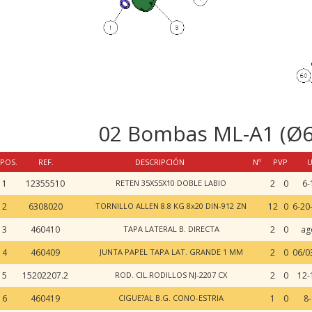
02 Bombas ML-A1 (Ø60
POS.
REF.
DESCRIPCIÓN
Nº
PVP
U
1
12355510
RETEN 35X55X10 DOBLE LABIO
2
0
6-
2
6308020
TORNILLO ALLEN 8.8 KG 8x20 DIN-912 ZN
12
0
3
460410
TAPA LATERAL B. DIRECTA
2
0
ag
4
460409
JUNTA PAPEL TAPA LAT. GRANDE 1 MM
2
0
06/0
5
15202207.2
ROD. CIL.RODILLOS NJ-2207 CX
2
0
12-
6
460419
CIGUE?AL B.G. CONO-ESTRIA
1
0
8