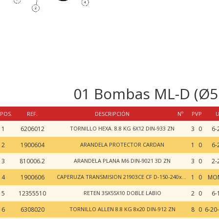
01 Bombas ML-D (Ø55)
POS.
REF.
DESCRIPCIÓN
Nº
PVP
U
1
6206012
TORNILLO HEXA. 8.8 KG 6X12 DIN-933 ZN
3
0
6-
2
1900604
ARANDELA PROTECTOR CARDAN
1
0
6-
3
810006.2
ARANDELA PLANA M6 DIN-9021 3D ZN
3
0
2-
4
1900606
CAPERUZA TRANSMISION 21903CE CF D-150-240x160
1
0
MON
5
12355510
RETEN 35X55X10 DOBLE LABIO
2
0
6-
6
6308020
TORNILLO ALLEN 8.8 KG 8x20 DIN-912 ZN
8
0